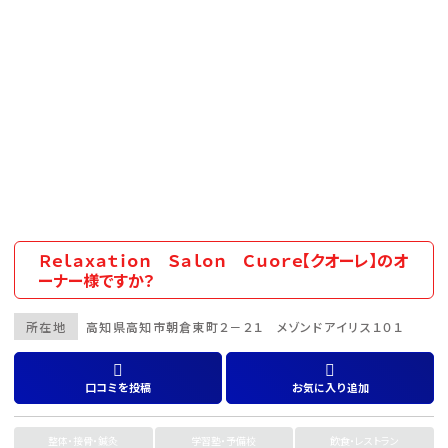
Ｒｅｌａｘａｔｉｏｎ Ｓａｌｏｎ Ｃｕｏｒｅ【クオーレ】のオ
ーナー様ですか？
所在地
高知県
高知市
朝倉東町２－２１ メゾンドアイリス１０１
口コミを投稿
お気に入り追加
整体・接骨・鍼灸
学習塾・予備校
飲食・レストラン