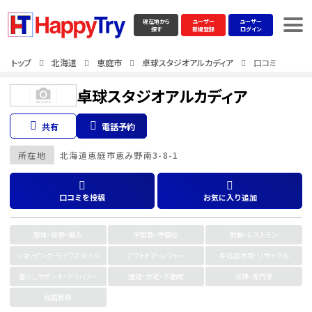
現在地から
ユーザー
ユーザー
探す
新規登録
ログイン
トップ
北海道
恵庭市
卓球スタジオアルカディア
口コミ
卓球スタジオアルカディア
共有
電話予約
所在地
北海道
恵庭市
恵み野南3-8-1
口コミを投稿
お気に入り追加
整体・接骨・鍼灸
学習塾・予備校
飲食・レストラン
ショッピング・ライフスタイル
アウトドア・レジャー
中古品売買・リサイクル
暮らしサポート・デリバリー
建設・住宅・不動産
法律・専門家
冠婚葬祭