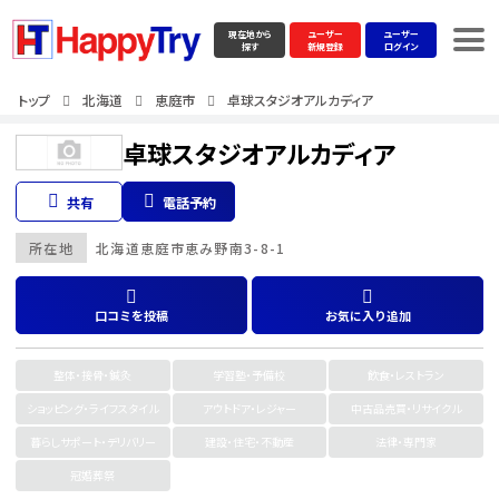
現在地から
ユーザー
ユーザー
探す
新規登録
ログイン
トップ
北海道
恵庭市
卓球スタジオアルカディア
卓球スタジオアルカディア
共有
電話予約
所在地
北海道
恵庭市
恵み野南3-8-1
口コミを投稿
お気に入り追加
整体・接骨・鍼灸
学習塾・予備校
飲食・レストラン
ショッピング・ライフスタイル
アウトドア・レジャー
中古品売買・リサイクル
暮らしサポート・デリバリー
建設・住宅・不動産
法律・専門家
冠婚葬祭