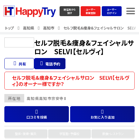
現在地から
ユーザー
ユーザー
探す
新規登録
ログイン
トップ
高知県
高知市
セルフ脱毛&痩身&フェイシャルサロン SELVI【
セルフ脱毛&痩身&フェイシャルサ
ロン SELVI【セルヴィ】
共有
電話予約
セルフ脱毛&痩身&フェイシャルサロン SELVI【セルヴ
ィ】のオーナー様ですか？
所在地
高知県
高知市
宗安寺8
口コミを投稿
お気に入り追加
整体・接骨・鍼灸
学習塾・予備校
飲食・レストラン