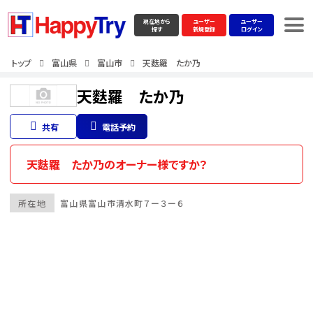
現在地から
ユーザー
ユーザー
探す
新規登録
ログイン
トップ
富山県
富山市
天麩羅 たか乃
天麩羅 たか乃
共有
電話予約
天麩羅 たか乃のオーナー様ですか？
所在地
富山県
富山市
清水町７ー３ー６