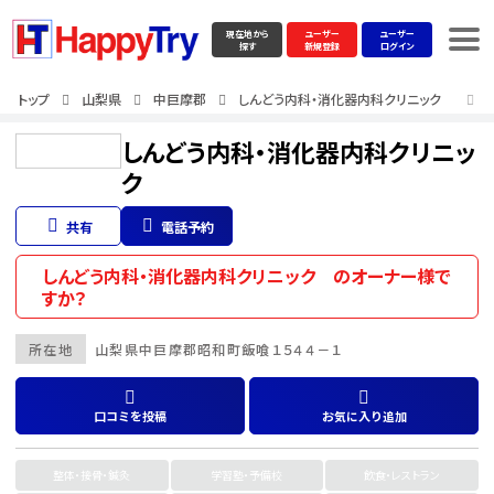
現在地から
ユーザー
ユーザー
探す
新規登録
ログイン
トップ
山梨県
中巨摩郡
しんどう内科・消化器内科クリニック
しんどう内科・消化器内科クリニッ
ク
共有
電話予約
しんどう内科・消化器内科クリニック のオーナー様で
すか？
所在地
山梨県
中巨摩郡
昭和町飯喰１５４４－１
口コミを投稿
お気に入り追加
整体・接骨・鍼灸
学習塾・予備校
飲食・レストラン