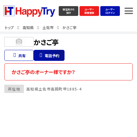
現在地から
ユーザー
ユーザー
探す
新規登録
ログイン
トップ
高知県
土佐市
かさご亭
かさご亭
共有
電話予約
かさご亭のオーナー様ですか？
所在地
高知県
土佐市
高岡町甲1885-4