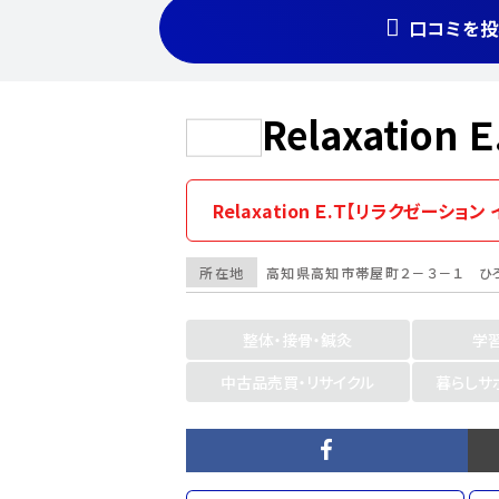
口コミを投
Relaxatio
Relaxation Ｅ.Ｔ【リラクゼーシ
所在地
高知県
高知市帯屋町２－３－１ ひ
整体・接骨・鍼灸
学
中古品売買・リサイクル
暮らしサ