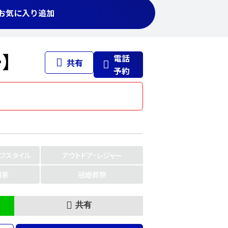
お気に入り追加
】
電話
共有
予約
イフスタイル
アウトドア・レジャー
門家
冠婚葬祭
共有