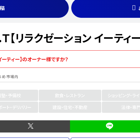
稿
n Ｅ.Ｔ【リラクゼーション イーティー
ョン イーティー】のオーナー様ですか？
ろめ市
場内
習塾・予備校
飲食・レストラン
ショッピング・ラ
ポート・デリバリー
建設・住宅・不動産
法律・専