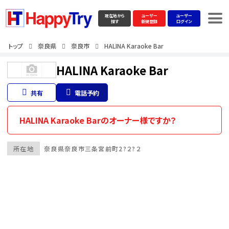
現在地から
ユーザー
ユーザー
探す
新規登録
ログイン
トップ
奈良県
奈良市
HALINA Karaoke Bar
HALINA Karaoke Bar
共有
電話予約
HALINA Karaoke Barのオーナー様ですか？
所在地
奈良県
奈良市
三条宮前町2?２?２