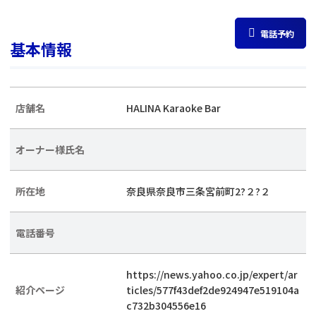
電話予約
基本情報
店舗名
HALINA Karaoke Bar
オーナー様氏名
所在地
奈良県奈良市三条宮前町2?２?２
電話番号
https://news.yahoo.co.jp/expert/ar
紹介ページ
ticles/577f43def2de924947e519104a
c732b304556e16