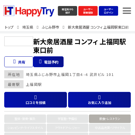
現在地から
ユーザー
ユーザー
探す
新規登録
ログイン
トップ
埼玉県
ふじみ野市
新大衆居酒屋 コンフィ 上福岡駅東口前
新大衆居酒屋 コンフィ 上福岡駅
東口前
共有
電話予約
所在地
埼玉県
ふじみ野市
上福岡１丁目４-４ 武井ビル 101
最寄駅
上福岡駅
口コミを投稿
お気に入り追加
整体・接骨・鍼灸
学習塾・予備校
飲食・レストラン
ショッピング・ライフスタイル
アウトドア・レジャー
中古品売買・リサイクル