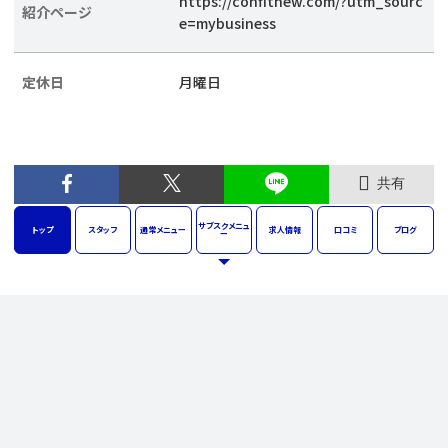
https://confitnew.com/?utm_sourc
紹介ページ
e=mybusiness
定休日
月曜日
共有
サブスク
メニュ
トップ
スタッフ
通常
メニュー
求人
情報
口コミ
ブログ
ー