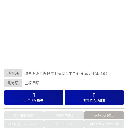
所在地
埼玉県
ふじみ野市
上福岡１丁目４-４ 武井ビル 101
最寄駅
上福岡駅
口コミを投稿
お気に入り追加
整体・接骨・鍼灸
学習塾・予備校
飲食・レストラン
ショッピング・ライフスタイル
アウトドア・レジャー
中古品売買・リサイクル