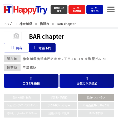
現在地から
ユーザー
ユーザー
探す
新規登録
ログイン
トップ
神奈川県
横浜市
BAR chapter
BAR chapter
共有
電話予約
所在地
神奈川県
横浜市
西区南幸２丁目１０-１８ 東海屋ビル 4F
最寄駅
平沼橋駅
口コミを投稿
お気に入り追加
整体・接骨・鍼灸
学習塾・予備校
飲食・レストラン
ショッピング・ライフスタイル
アウトドア・レジャー
中古品売買・リサイクル
暮らしサポート・デリバリー
建設・住宅・不動産
法律・専門家