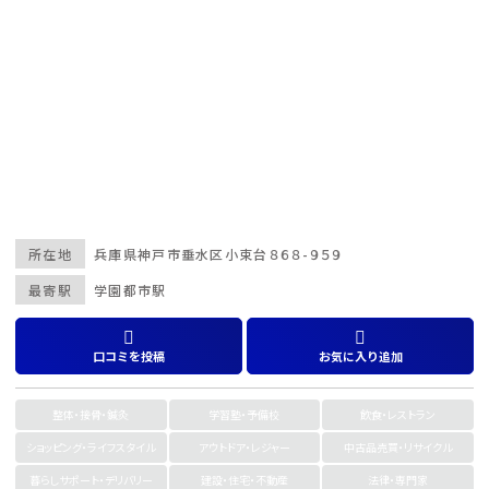
所在地
兵庫県
神戸市
垂水区小束台８６８-９５９
最寄駅
学園都市駅
口コミを投稿
お気に入り追加
整体・接骨・鍼灸
学習塾・予備校
飲食・レストラン
ショッピング・ライフスタイル
アウトドア・レジャー
中古品売買・リサイクル
暮らしサポート・デリバリー
建設・住宅・不動産
法律・専門家