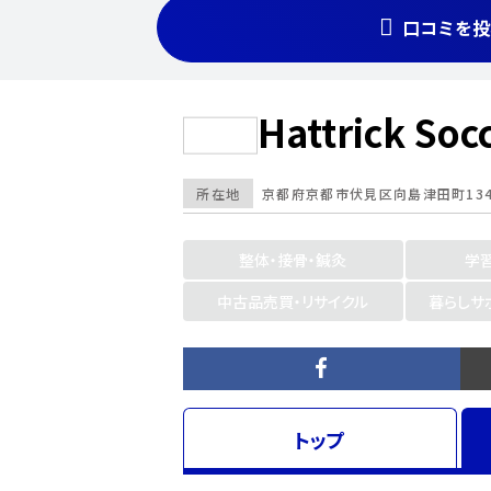
口コミを投
Hattrick Soc
所在地
京都府
京都市
伏見区向島津田町134
整体・接骨・鍼灸
学
中古品売買・リサイクル
暮らしサ
トップ