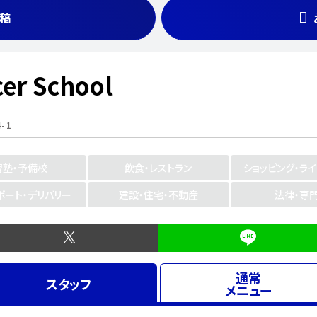
稿
cer School
-1
習塾・予備校
飲食・レストラン
ショッピング・ラ
ポート・デリバリー
建設・住宅・不動産
法律・専
通常
スタッフ
メニュー