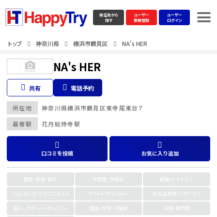
現在地から
ユーザー
ユーザー
探す
新規登録
ログイン
トップ
神奈川県
横浜市鶴見区
NA's HER
NA's HER
共有
電話予約
所在地
神奈川県
横浜市鶴見区
東寺尾東台７
最寄駅
花月総持寺駅
口コミを投稿
お気に入り追加
整体・接骨・鍼灸
学習塾・予備校
飲食・レストラン
ショッピング・ライフスタイル
アウトドア・レジャー
中古品売買・リサイクル
暮らしサポート・デリバリー
建設・住宅・不動産
法律・専門家