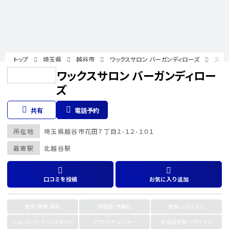
トップ
埼玉県
越谷市
ワックスサロン バーガンディローズ
スタ
ワックスサロン バーガンディロー
ズ
共有
電話予約
所在地
埼玉県
越谷市
花田７丁目2-１２-１０１
最寄駅
北越谷駅
口コミを投稿
お気に入り追加
整体・接骨・鍼灸
学習塾・予備校
飲食・レストラン
ショッピング・ライフスタイル
アウトドア・レジャー
中古品売買・リサイクル