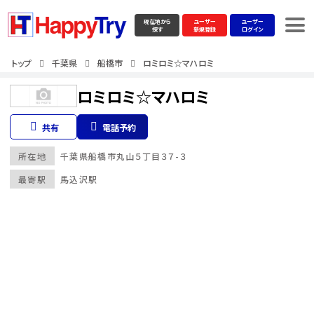
現在地から
ユーザー
ユーザー
探す
新規登録
ログイン
トップ
千葉県
船橋市
ロミロミ☆マハロミ
ロミロミ☆マハロミ
共有
電話予約
所在地
千葉県
船橋市
丸山５丁目３７-３
最寄駅
馬込沢駅