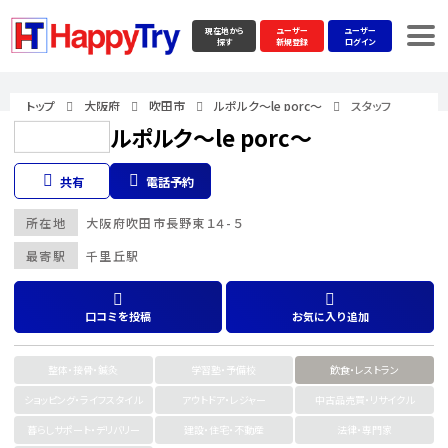
現在地から
ユーザー
ユーザー
探す
新規登録
ログイン
トップ
大阪府
吹田市
ルポルク～le porc～
スタッフ
ルポルク～le porc～
共有
電話予約
所在地
大阪府
吹田市
長野東１４-５
最寄駅
千里丘駅
口コミを投稿
お気に入り追加
整体・接骨・鍼灸
学習塾・予備校
飲食・レストラン
ショッピング・ライフスタイル
アウトドア・レジャー
中古品売買・リサイクル
暮らしサポート・デリバリー
建設・住宅・不動産
法律・専門家