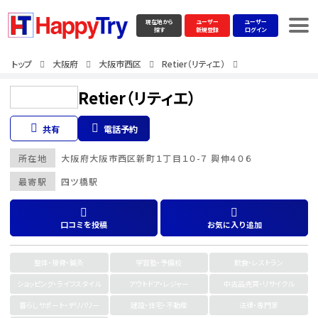
現在地から
ユーザー
ユーザー
探す
新規登録
ログイン
トップ
大阪府
大阪市西区
Retier（リティエ）
Retier（リティエ）
共有
電話予約
所在地
大阪府
大阪市西区
新町１丁目１０-７ 興伸４０６
最寄駅
四ツ橋駅
口コミを投稿
お気に入り追加
整体・接骨・鍼灸
学習塾・予備校
飲食・レストラン
ショッピング・ライフスタイル
アウトドア・レジャー
中古品売買・リサイクル
暮らしサポート・デリバリー
建設・住宅・不動産
法律・専門家