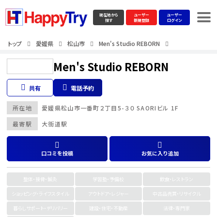
現在地から
ユーザー
ユーザー
探す
新規登録
ログイン
トップ
愛媛県
松山市
Men's Studio REBORN
Men's Studio REBORN
共有
電話予約
所在地
愛媛県
松山市
一番町２丁目5-３０ SAORIビル 1F
最寄駅
大街道駅
口コミを投稿
お気に入り追加
整体・接骨・鍼灸
学習塾・予備校
飲食・レストラン
ショッピング・ライフスタイル
アウトドア・レジャー
中古品売買・リサイクル
暮らしサポート・デリバリー
建設・住宅・不動産
法律・専門家