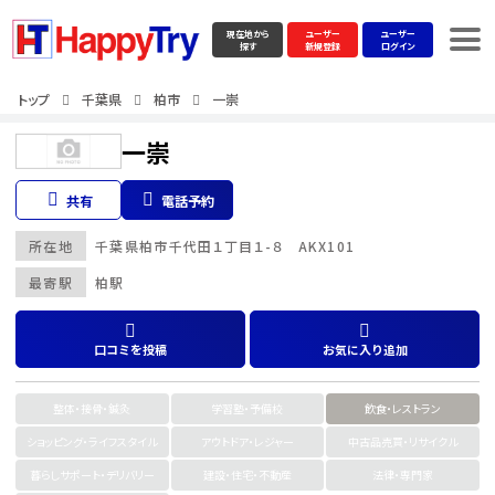
現在地から
ユーザー
ユーザー
探す
新規登録
ログイン
トップ
千葉県
柏市
一崇
一崇
共有
電話予約
所在地
千葉県
柏市
千代田１丁目１-８ AKX101
最寄駅
柏駅
口コミを投稿
お気に入り追加
整体・接骨・鍼灸
学習塾・予備校
飲食・レストラン
ショッピング・ライフスタイル
アウトドア・レジャー
中古品売買・リサイクル
暮らしサポート・デリバリー
建設・住宅・不動産
法律・専門家