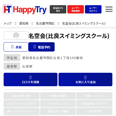
現在地から
ユーザー
ユーザー
探す
新規登録
ログイン
トップ
愛知県
名古屋市西区
名空会(比良スイミングスクール)
名空会(比良スイミングスクール)
共有
電話予約
所在地
愛知県
名古屋市西区
比良１丁目200番地
最寄駅
比良駅
口コミを投稿
お気に入り追加
整体・接骨・鍼灸
学習塾・予備校
飲食・レストラン
ショッピング・ライフスタイル
アウトドア・レジャー
中古品売買・リサイクル
暮らしサポート・デリバリー
建設・住宅・不動産
法律・専門家