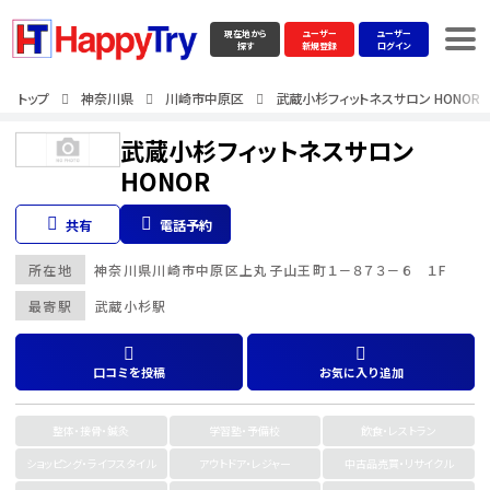
現在地から
ユーザー
ユーザー
探す
新規登録
ログイン
トップ
神奈川県
川崎市中原区
武蔵小杉フィットネスサロン HONOR
武蔵小杉フィットネスサロン
HONOR
共有
電話予約
所在地
神奈川県
川崎市中原区
上丸子山王町１－８７３－６ １F
最寄駅
武蔵小杉駅
口コミを投稿
お気に入り追加
整体・接骨・鍼灸
学習塾・予備校
飲食・レストラン
ショッピング・ライフスタイル
アウトドア・レジャー
中古品売買・リサイクル