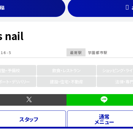
稿
s nail
１６-５
最寄駅
学園都市駅
習塾・予備校
飲食・レストラン
ショッピング・ラ
ポート・デリバリー
建設・住宅・不動産
法律・専
通常
スタッフ
メニュー