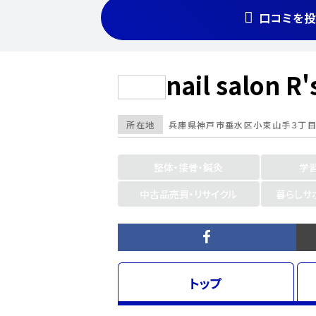
口コミを投
nail salon R'
所在地
兵庫県
神戸市垂水区
小束山手３丁目
整体・接骨・鍼灸
学
中古品売買・リサイクル
暮らしサ
トップ