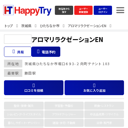
現在地から
ユーザー
ユーザー
探す
新規登録
ログイン
トップ
茨城県
ひたちなか市
アロマリラクゼーションEN
アロマリラクゼーションEN
共有
電話予約
所在地
茨城県
ひたちなか市
堀口６９３-２ 向町テナント 103
最寄駅
勝田駅
口コミを投稿
お気に入り追加
整体・接骨・鍼灸
学習塾・予備校
飲食・レストラン
ショッピング・ライフスタイル
アウトドア・レジャー
中古品売買・リサイクル
暮らしサポート・デリバリー
建設・住宅・不動産
法律・専門家