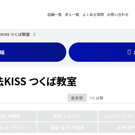
店舗一覧
求人一覧
よくある質問
お問い合わせ
ISS つくば教室
稿
KISS つくば教室
最寄駅
つくば駅
習塾・予備校
飲食・レストラン
ショッピング・ラ
ポート・デリバリー
建設・住宅・不動産
法律・専