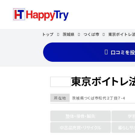
トップ
茨城県
つくば市
東京ボイトレ法K
口コミを投
東京ボイトレ法
所在地
茨城県
つくば市
松代２丁目７-４
整体・接骨・鍼灸
学
中古品売買・リサイクル
暮らしサ