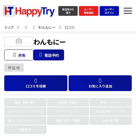
現在地から
ユーザー
ユーザー
探す
新規登録
ログイン
トップ
わんもにー
口コミ
わんもにー
共有
電話予約
所在地
口コミを投稿
お気に入り追加
整体・接骨・鍼灸
学習塾・予備校
飲食・レストラン
ショッピング・ライフスタイル
アウトドア・レジャー
中古品売買・リサイクル
暮らしサポート・デリバリー
建設・住宅・不動産
法律・専門家
冠婚葬祭