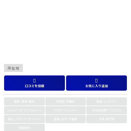
所在地
口コミを投稿
お気に入り追加
整体・接骨・鍼灸
学習塾・予備校
飲食・レストラン
ショッピング・ライフスタイル
アウトドア・レジャー
中古品売買・リサイクル
暮らしサポート・デリバリー
建設・住宅・不動産
法律・専門家
冠婚葬祭