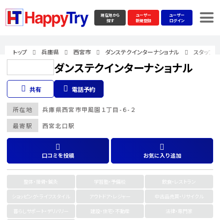
現在地から
ユーザー
ユーザー
探す
新規登録
ログイン
トップ
兵庫県
西宮市
ダンステクインターナショナル
スタッフ
ダンステクインターナショナル
共有
電話予約
所在地
兵庫県
西宮市
甲風園１丁目-６-２
最寄駅
西宮北口駅
口コミを投稿
お気に入り追加
整体・接骨・鍼灸
学習塾・予備校
飲食・レストラン
ショッピング・ライフスタイル
アウトドア・レジャー
中古品売買・リサイクル
暮らしサポート・デリバリー
建設・住宅・不動産
法律・専門家