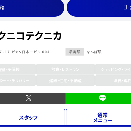
稿
クニコテクニカ
-１７ ピカソ日本一ビル 604
最寄駅
なんば駅
習塾・予備校
飲食・レストラン
ショッピング・ラ
ポート・デリバリー
建設・住宅・不動産
法律・専
通常
スタッフ
メニュー