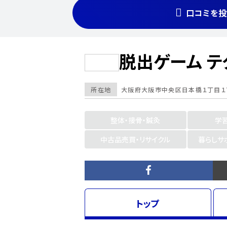
口コミを投
脱出ゲーム テ
所在地
大阪府
大阪市中央区
日本橋１丁目１７
整体・接骨・鍼灸
学
中古品売買・リサイクル
暮らしサ
トップ