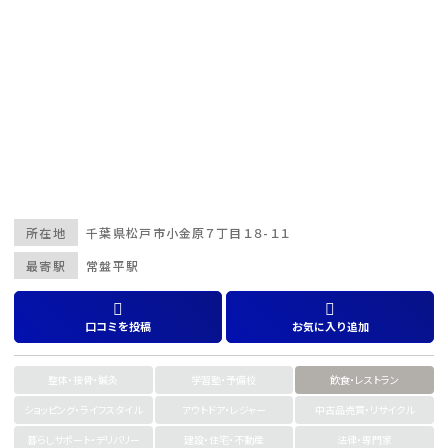
所在地
千葉県
松戸市
小金原７丁目１８-１１
最寄駅
常盤平駅
口コミを投稿
お気に入り追加
整体・接骨・鍼灸
学習塾・予備校
飲食・レストラン
ショッピング・ライフスタイル
アウトドア・レジャー
中古品売買・リサイクル
暮らしサポート・デリバリー
建設・住宅・不動産
法律・専門家