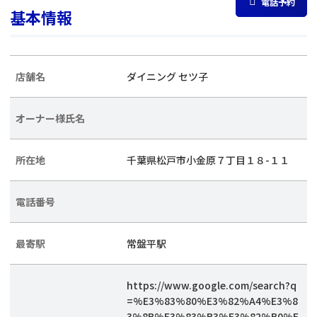
電話予約
基本情報
店舗名
ダイニング セツ子
オーナー様氏名
所在地
千葉県松戸市小金原７丁目１８-１１
電話番号
最寄駅
常盤平駅
https://www.google.com/search?q
=%E3%83%80%E3%82%A4%E3%8
3%8B%E3%83%B3%E3%82%B0%E