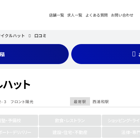
店舗一覧
求人一覧
よくある質問
お問い合わせ
サイクルハット
口コミ
稿
ルハット
２-３ フロント陽光
最寄駅
西浦和駅
習塾・予備校
飲食・レストラン
ショッピング・ラ
ポート・デリバリー
建設・住宅・不動産
法律・専