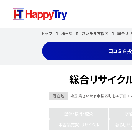
トップ
埼玉県
さいたま市桜区
総合リ
口コミを投
総合リサイク
所在地
埼玉県
さいたま市桜区
町谷４丁目１
整体・接骨・鍼灸
学
中古品売買・リサイクル
暮らしサ