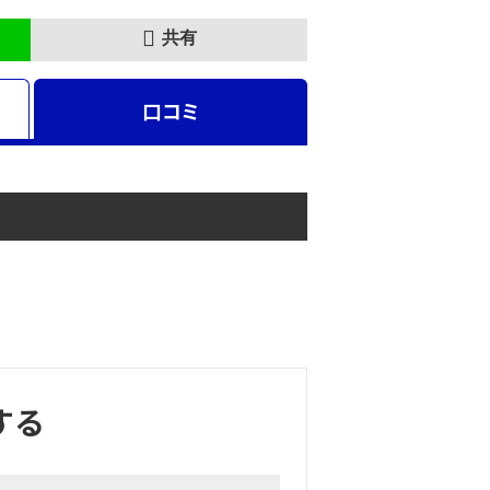
共有
口コミ
する