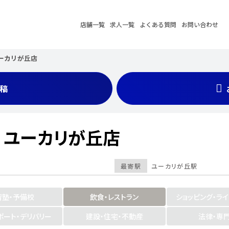
店舗一覧
求人一覧
よくある質問
お問い合わせ
ユーカリが丘店
稿
 ユーカリが丘店
最寄駅
ユーカリが丘駅
習塾・予備校
飲食・レストラン
ショッピング・ラ
ポート・デリバリー
建設・住宅・不動産
法律・専