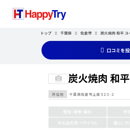
トップ
千葉県
佐倉市
炭火焼肉 和平 
口コミを投
炭火焼肉 和平
所在地
千葉県
佐倉市
上座５２３-２
整体・接骨・鍼灸
学
中古品売買・リサイクル
暮らしサ