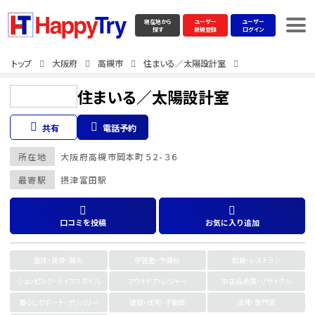
現在地から
ユーザー
ユーザー
探す
新規登録
ログイン
トップ
大阪府
高槻市
住まいる／太陽設計室
住まいる／太陽設計室
共有
電話予約
所在地
大阪府
高槻市
岡本町５２-３６
最寄駅
摂津富田駅
口コミを投稿
お気に入り追加
整体・接骨・鍼灸
学習塾・予備校
飲食・レストラン
ショッピング・ライフスタイル
アウトドア・レジャー
中古品売買・リサイクル
暮らしサポート・デリバリー
建設・住宅・不動産
法律・専門家