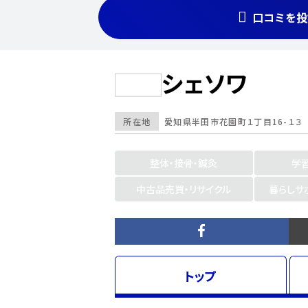
口コミを投
シェソワ
所在地
愛知県
半田市
花園町１丁目16-１３
整体・接骨・鍼灸
学
中古品売買・リサイクル
暮らしサ
トップ