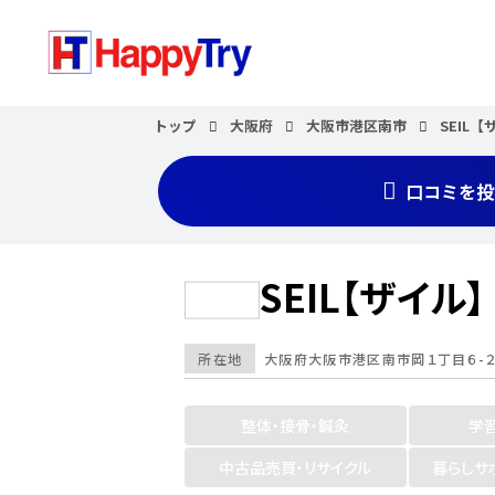
トップ
大阪府
大阪市港区南市
SEIL
口コミを投
SEIL【ザイル】
所在地
大阪府
大阪市港区南市
岡１丁目６-
整体・接骨・鍼灸
学
中古品売買・リサイクル
暮らしサ