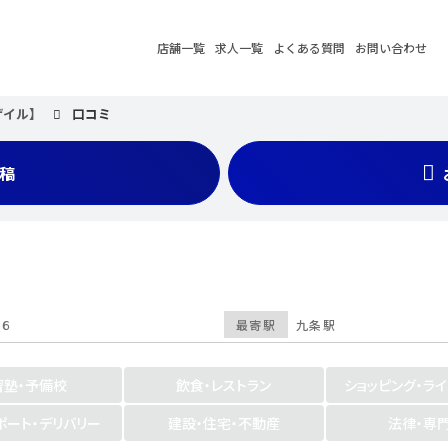
店舗一覧
求人一覧
よくある質問
お問い合わせ
【ザイル】
口コミ
稿
２６
最寄駅
九条駅
習塾・予備校
飲食・レストラン
ショッピング・ラ
ポート・デリバリー
建設・住宅・不動産
法律・専