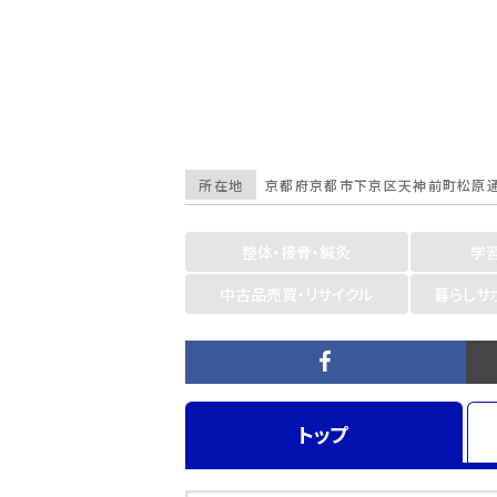
所在地
京都府
京都市下京区
天神前町松原通
整体・接骨・鍼灸
学
中古品売買・リサイクル
暮らしサ
トップ