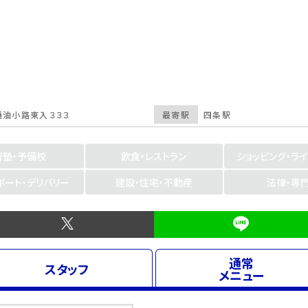
油小路東入３３３
最寄駅
四条駅
習塾・予備校
飲食・レストラン
ショッピング・ラ
ポート・デリバリー
建設・住宅・不動産
法律・専
通常
スタッフ
メニュー