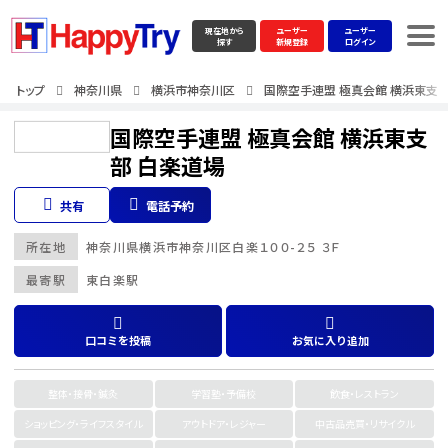
現在地から
ユーザー
ユーザー
探す
新規登録
ログイン
トップ
神奈川県
横浜市神奈川区
国際空手連盟 極真会館 横浜東支部
国際空手連盟 極真会館 横浜東支
部 白楽道場
共有
電話予約
所在地
神奈川県
横浜市神奈川区
白楽１００-２５ ３Ｆ
最寄駅
東白楽駅
口コミを投稿
お気に入り追加
整体・接骨・鍼灸
学習塾・予備校
飲食・レストラン
ショッピング・ライフスタイル
アウトドア・レジャー
中古品売買・リサイクル