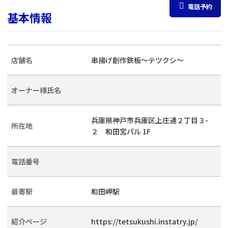
電話予約
基本情報
店舗名
串揚げ創作鉄板～テツクシ～
オーナー様氏名
兵庫県神戸市兵庫区上庄通２丁目３-
所在地
２ 和田宮パル 1F
電話番号
最寄駅
和田岬駅
紹介ページ
https://tetsukushi.instatry.jp/