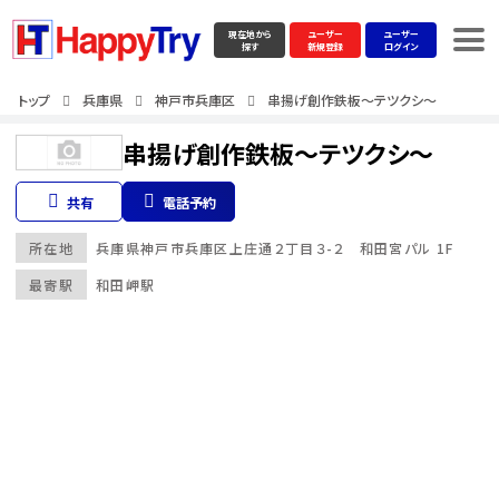
現在地から
ユーザー
ユーザー
探す
新規登録
ログイン
トップ
兵庫県
神戸市兵庫区
串揚げ創作鉄板～テツクシ～
串揚げ創作鉄板～テツクシ～
共有
電話予約
所在地
兵庫県
神戸市兵庫区
上庄通２丁目３-２ 和田宮パル 1F
最寄駅
和田岬駅