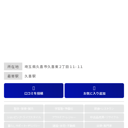
所在地
埼玉県
久喜市
久喜東２丁目１１-１１
最寄駅
久喜駅
口コミを投稿
お気に入り追加
整体・接骨・鍼灸
学習塾・予備校
飲食・レストラン
ショッピング・ライフスタイル
アウトドア・レジャー
中古品売買・リサイクル
暮らしサポート・デリバリー
建設・住宅・不動産
法律・専門家