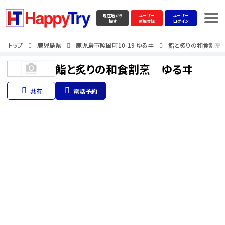
現在地から
ユーザー
ユーザー
探す
新規登録
ログイン
トップ
鹿児島県
鹿児島市照国町10-19 ゆるヰ
鮨と炙りの和食割烹
鮨と炙りの和食割烹 ゆるヰ
共有
電話予約