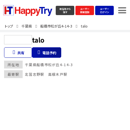
現在地から
ユーザー
ユーザー
探す
新規登録
ログイン
トップ
千葉県
船橋市松が丘4-14-3
talo
talo
共有
電話予約
所在地
千葉県
船橋市松が丘4-14-3
最寄駅
北習志野駅 高根木戸駅