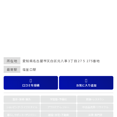
所在地
愛知県
名古屋市天白区
元八事３丁目２７５ 275番地
最寄駅
塩釜口駅
口コミを投稿
お気に入り追加
整体・接骨・鍼灸
学習塾・予備校
飲食・レストラン
ショッピング・ライフスタイル
アウトドア・レジャー
中古品売買・リサイクル
暮らしサポート・デリバリー
建設・住宅・不動産
法律・専門家