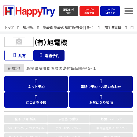
現在地から
ユーザー
ユーザー
探す
新規登録
ログイン
トップ
島根県
隠岐郡隠岐の島町飯田矢谷５−１
（有）旭電機
口コ
（有）旭電機
共有
電話予約
所在地
島根県
隠岐郡隠岐の島町飯田矢谷５−１
ネット予約
電話で予約・お問い合わせ
口コミを投稿
お気に入り追加
整体・接骨・鍼灸
学習塾・予備校
飲食・レストラン
ショッピング・ライフスタイル
アウトドア・レジャー
中古品売買・リサイクル