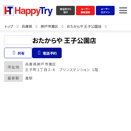
現在地から
ユーザー
ユーザー
探す
新規登録
ログイン
トップ
兵庫県
神戸市灘区
おたからや 王子公園店
おたからや 王子公園店
共有
電話予約
兵庫県
神戸市灘区
所在地
王子町１丁目２-６ プリンスマンション １階
最寄駅
灘駅