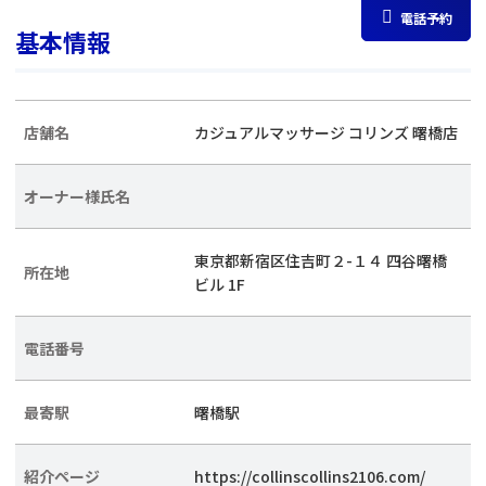
電話予約
基本情報
店舗名
カジュアルマッサージ コリンズ 曙橋店
オーナー様氏名
東京都新宿区住吉町２-１４ 四谷曙橋
所在地
ビル 1F
電話番号
最寄駅
曙橋駅
紹介ページ
https://collinscollins2106.com/