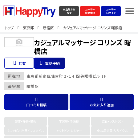
現在地から
ユーザー
ユーザー
探す
新規登録
ログイン
トップ
東京都
新宿区
カジュアルマッサージ コリンズ 曙橋店
カジュアルマッサージ コリンズ 曙
橋店
共有
電話予約
所在地
東京都
新宿区
住吉町２-１４ 四谷曙橋ビル 1F
最寄駅
曙橋駅
口コミを投稿
お気に入り追加
整体・接骨・鍼灸
学習塾・予備校
飲食・レストラン
ショッピング・ライフスタイル
アウトドア・レジャー
中古品売買・リサイクル