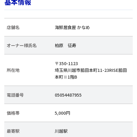
基本情報
店舗名
海鮮居食屋 かなめ
オーナー様氏名
柏原 征寿
〒350-1123
所在地
埼玉県川越市脇田本町11-23RISE脇田
本町Ⅱ1階B
電話番号
05054487955
価格帯
5,000円
最寄駅
川越駅