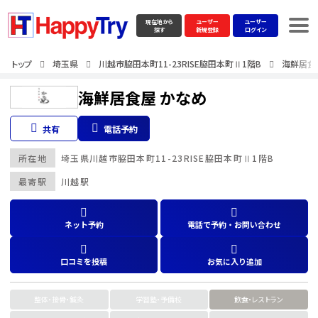
現在地から
ユーザー
ユーザー
探す
新規登録
ログイン
トップ
埼玉県
川越市脇田本町11-23RISE脇田本町Ⅱ1階B
海鮮居食
海鮮居食屋 かなめ
共有
電話予約
所在地
埼玉県
川越市脇田本町11-23RISE脇田本町Ⅱ1階B
最寄駅
川越駅
ネット予約
電話で予約・お問い合わせ
口コミを投稿
お気に入り追加
整体・接骨・鍼灸
学習塾・予備校
飲食・レストラン