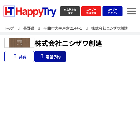
現在地から
ユーザー
ユーザー
探す
新規登録
ログイン
トップ
長野県
千曲市大字戸倉2144-1
株式会社ニシザワ創建
株式会社ニシザワ創建
共有
電話予約