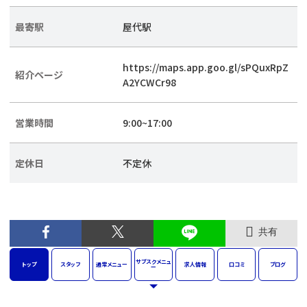
最寄駅
屋代駅
https://maps.app.goo.gl/sPQuxRpZ
紹介ページ
A2YCWCr98
営業時間
9:00~17:00
定休日
不定休
共有
サブスク
メニュ
トップ
スタッフ
通常
メニュー
求人
情報
口コミ
ブログ
ー