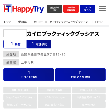
現在地から
ユーザー
ユーザー
探す
新規登録
ログイン
トップ
愛知県
豊田市
カイロプラクティックグラシアス
口コミ
カイロプラクティックグラシアス
共有
電話予約
所在地
愛知県
豊田市
美里５丁目11ｰ10
最寄駅
上挙母駅
口コミを投稿
お気に入り追加
整体・接骨・鍼灸
学習塾・予備校
飲食・レストラン
ショッピング・ライフスタイル
アウトドア・レジャー
中古品売買・リサイクル
暮らしサポート・デリバリー
建設・住宅・不動産
法律・専門家