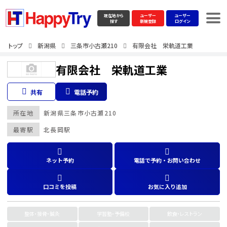
現在地から
ユーザー
ユーザー
探す
新規登録
ログイン
トップ
新潟県
三条市小古瀬210
有限会社 栄軌道工業
有限会社 栄軌道工業
共有
電話予約
所在地
新潟県
三条市小古瀬210
最寄駅
北長岡駅
ネット予約
電話で予約・お問い合わせ
口コミを投稿
お気に入り追加
整体・接骨・鍼灸
学習塾・予備校
飲食・レストラン